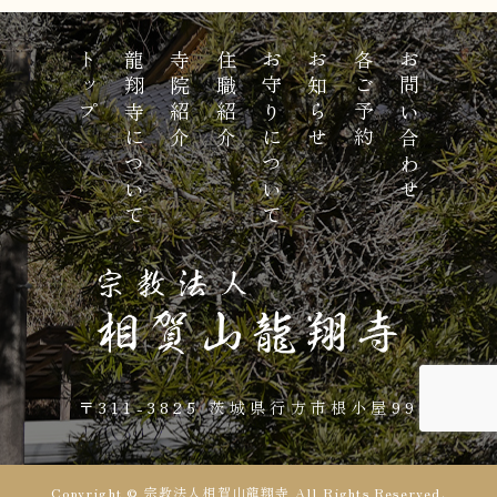
トップ
龍翔寺について
寺院紹介
住職紹介
お守りについて
お知らせ
各ご予約
お問い合わせ
〒311-3825 茨城県行方市根小屋99
Copyright © 宗教法人相賀山龍翔寺 All Rights Reserved.