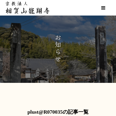
お
知
ら
せ
plust@R070035の記事一覧